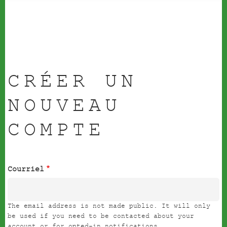
CRÉER UN
NOUVEAU
COMPTE
Courriel
The email address is not made public. It will only
be used if you need to be contacted about your
account or for opted-in notifications.